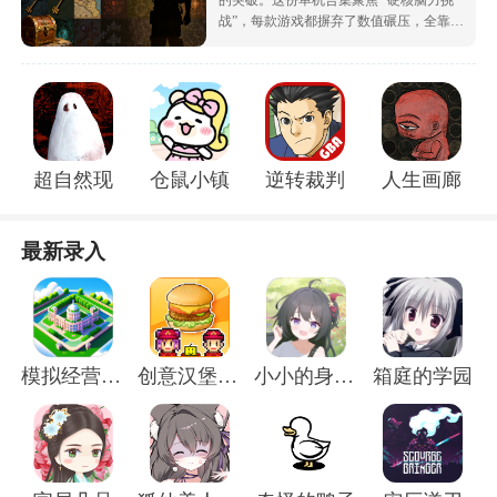
战”，每款游戏都摒弃了数值碾压，全靠逻
辑推理、细节观察与逆向思维取胜。从空
间布局谜题到逻辑链串联，从隐藏物品搜
寻到机关原理拆解，难度梯度清晰，没有
提示也能靠自身智慧闯关。无需联网等待
队友，一个人、一支笔、一张纸就能沉浸
其中，每解开一个难题都能收获满满的成
就感，适合追求脑力刺激的硬核玩家。
超自然现象多人联机版
仓鼠小镇
逆转裁判2中文版
人生画廊最
最新录入
模拟经营我的大学
创意汉堡物语
小小的身影重叠的内心
箱庭的学园