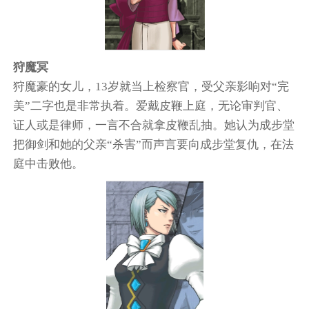
狩魔冥
狩魔豪的女儿，13岁就当上检察官，受父亲影响对“完
美”二字也是非常执着。爱戴皮鞭上庭，无论审判官、
证人或是律师，一言不合就拿皮鞭乱抽。她认为成步堂
把御剑和她的父亲“杀害”而声言要向成步堂复仇，在法
庭中击败他。