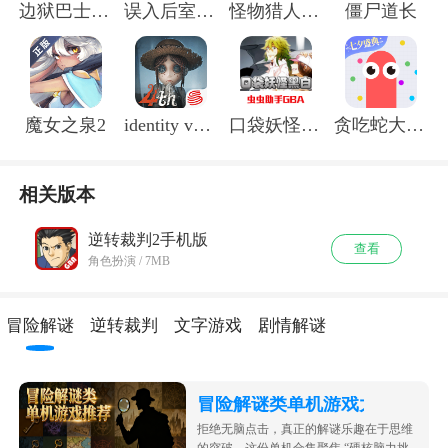
边狱巴士公司安卓版
误入后室联机版
怪物猎人物语手机版
僵尸道长
魔女之泉2
identity v国际服
口袋妖怪黑白
贪吃蛇大作战无敌版
相关版本
逆转裁判2手机版
查看
角色扮演
/
7MB
冒险解谜
逆转裁判
文字游戏
剧情解谜
冒险解谜类单机游戏大全
拒绝无脑点击，真正的解谜乐趣在于思维
的突破。这份单机合集聚焦 “硬核脑力挑