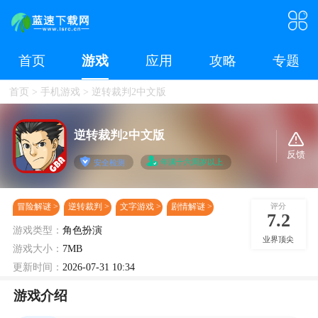
首页
游戏
应用
攻略
专题
首页
>
手机游戏
>
逆转裁判2中文版
逆转裁判2中文版
反馈
年满十六周岁以上
安全检测
评分
冒险解谜
逆转裁判
文字游戏
剧情解谜
7.2
游戏类型：
角色扮演
业界顶尖
游戏大小：
7MB
更新时间：
2026-07-31 10:34
游戏介绍