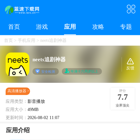
首页
游戏
应用
攻略
专题
首页
>
手机应用
>
neets追剧神器
neets追剧神器
反馈
年满十六周岁以上
安全检测
评分
高清播放器
7.7
应用类型：
影音播放
业界顶尖
应用大小：
49MB
更新时间：
2026-08-02 11:07
应用介绍