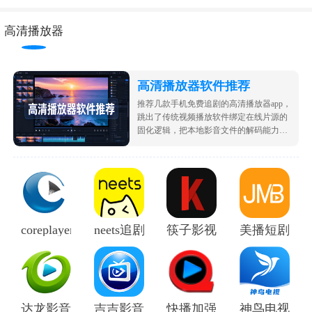
高清播放器
高清播放器软件推荐
推荐几款手机免费追剧的高清播放器app，
跳出了传统视频播放软件绑定在线片源的
固化逻辑，把本地影音文件的解码能力作
为核心打磨方向，适配从日常拍摄的生活
片段到专业级高码率影视素材的全场景播
放需求。将全部系统资源倾斜给播放核
心，在不占用过多设备存储空间的前提
下，实现了不同编码格式视频的无缝衔接
播放，无需提前转码等待，打开文件即可
直接进入沉浸式观看状态。
coreplayer播放器
neets追剧神器
筷子影视
美播短剧
达龙影音
吉吉影音播放器
快播加强版
神鸟电视TV