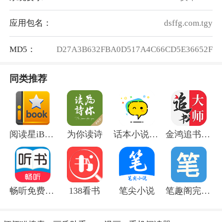
应用包名：
dsffg.com.tgy
MD5：
D27A3B632FBA0D517A4C66CD5E36652F
同类推荐
阅读星iBook
为你读诗
话本小说app原版
金鸿追书大师
畅听免费听书
138看书
笔尖小说
笔趣阁完美版2.7.8