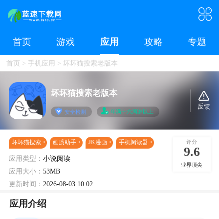
首页
游戏
应用
攻略
专题
首页
>
手机应用
>
坏坏猫搜索老版本
坏坏猫搜索老版本
反馈
年满十六周岁以上
安全检测
评分
坏坏猫搜索
画质助手
JK漫画
手机阅读器
9.6
应用类型：
小说阅读
业界顶尖
应用大小：
53MB
更新时间：
2026-08-03 10:02
应用介绍