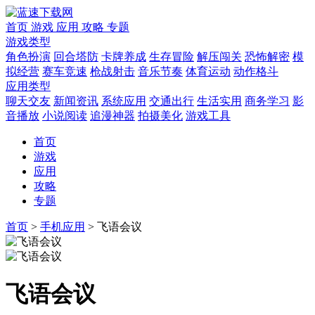
首页
游戏
应用
攻略
专题
游戏类型
角色扮演
回合塔防
卡牌养成
生存冒险
解压闯关
恐怖解密
模
拟经营
赛车竞速
枪战射击
音乐节奏
体育运动
动作格斗
应用类型
聊天交友
新闻资讯
系统应用
交通出行
生活实用
商务学习
影
音播放
小说阅读
追漫神器
拍摄美化
游戏工具
首页
游戏
应用
攻略
专题
首页
>
手机应用
>
飞语会议
飞语会议